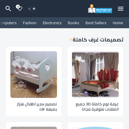
0
omputers
Fashion
Electronics
Books
Best Sellers
Home
تصميمات غرف كاملة
غرفة نوم كاملة 3D جميع
تصميم سرير اطفال هزاز
الملفات متوفرة مجانا
بصيغة cdr